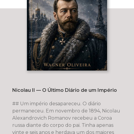
Nicolau II — O Último Diário de um Império
## Um império desapareceu. O diário
permaneceu. Em novembro de 1894, Nicolau
Alexandrovich Romanov recebeu a Coroa
russa diante do corpo do pai. Tinha apenas
vinte e seis anos e herdava um dos maiores