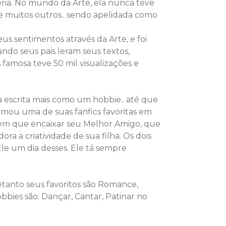
eria. No mundo da Arte, ela nunca teve
re muitos outros.. sendo apelidada como
us sentimentos através da Arte, e foi
do seus pais leram seus textos,
s famosa teve 50 mil visualizações e
a escrita mais como um hobbie.. até que
rmou uma de suas fanfics favoritas em
a tem que encaixar seu Melhor Amigo, que
ora a criatividade de sua filha. Os dois
Ele um dia desses. Ele tá sempre
retanto seus favoritos são Romance,
obbies são: Dançar, Cantar, Patinar no