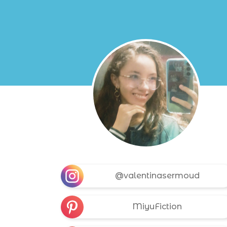
@valentinasermoud
MiyuFiction