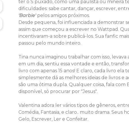
ter o S puxado, como uma paulista ou mineira t
dificuldades: sabe cantar, dançar, escrever, ent
'Barbie'
pelos amigos próximos.
Desde pequena, foi influenciada a demonstrar se
assim que começou a escrever no Wattpad. Quan
incentivaram-a sobre publicá-los. Sua fanfic mai
passou pelo mundo inteiro.
Tina nunca imaginou trabalhar com isso, levava 
em um dia, sentiu essa vontade e então, transfo
livro com apenas 15 anos!
E claro, cada livro el
simplesmente dá as melhores ideias de livros e ad
são uma ótima dupla.
Qualquer coisa, fala com 
disponível, só procurar por "Jesus".
Valentina adora ler vários tipos de gêneros, ent
Comédia, Fantasia, e claro.. muito drama. Seus h
Gelo, Escrever, Ler e Confeitar.