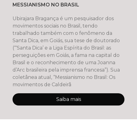
MESSIANISMO NO BRASIL
Ubirajara Bragança é um pesquisador dos
movimentos sociais no Brasil, tendo
trabalhado também com o fenômeno da
Santa Dica, em Goiás, sua tese de doutorado
(“‘Santa Dica’ e a Liga Espírita do Brasil: as
perseguições em Goiás, a fama na capital do
Brasil e o reconhecimento de uma Joanna
d’Arc brasileira pela imprensa francesa”). Sua
coletânea atual, “Messianismo no Brasil: Os
movimentos de Caldeirã
Saiba mais