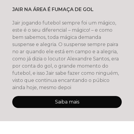
JAIR NA ÁREA É FUMAÇA DE GOL
Jair jogando futebol sempre foi um mágico,
este é o seu diferencial – mágico! – e como
bem sabemos, toda mágica demanda
suspense e alegria. O suspense sempre paira
no ar quando ele está em campo e a alegria,
como já dizia o locutor Alexandre Santos, era
por conta do gol, o grande momento do
futebol, e isso Jair sabe fazer como ninguém,
visto que continua encantando o púbico
ainda hoje, mesmo depoi
Saiba mais