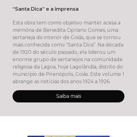
“Santa Dica” e a imprensa
Esta obra tem como objetivo manter acesa a
memória de Benedita Cipriano Gomes, uma
sertaneja do interior de Goiás, que se tornou
mais conhecida como “Santa Dica”. Na década
de 1920 do século passado, ela liderou um
enorme grupo de sertanejos na comunidade
religiosa da Lagoa, hoje Lagolândia, distrito do
município de Pirenópolis, Goiás. Este volume 1
abrange as notícias dos anos 1924 a 1926.
Saiba mais