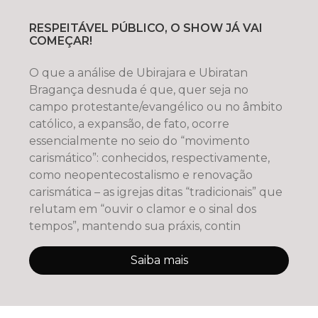
RESPEITÁVEL PÚBLICO, O SHOW JÁ VAI
COMEÇAR!
O que a análise de Ubirajara e Ubiratan
Bragança desnuda é que, quer seja no
campo protestante/evangélico ou no âmbito
católico, a expansão, de fato, ocorre
essencialmente no seio do “movimento
carismático”: conhecidos, respectivamente,
como neopentecostalismo e renovação
carismática – as igrejas ditas “tradicionais” que
relutam em “ouvir o clamor e o sinal dos
tempos”, mantendo sua práxis, contin
Saiba mais