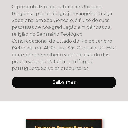
O presente livro de autoria de Ubirajara
Bragança, pastor da Igreja Evangélica Graça
Soberana, em São Gonçalo, é fruto de suas
pesquisas de pós-graduação em ciências da
religião no Seminário Teológico
Congregacional do Estado do Rio de Janeiro
(Setecerj) em Alcântara, São Gonçalo, RJ. Esta
obra vem preencher o vazio do estudo dos
precursores da Reforma em língua
portuguesa. Salvo os precursores
Saiba mais