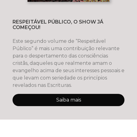
RESPEITÁVEL PÚBLICO, O SHOW JÁ
COMEÇOU!
Este segundo volume de “Respeitável
Público” é mais uma contribuição relevante
para o despertamento das consciências
cristãs, daqueles que realmente amam o
evangelho acima de seus interesses pessoais e
que levam com seriedade os princípios
revelados nas Escrituras.
Saiba mais