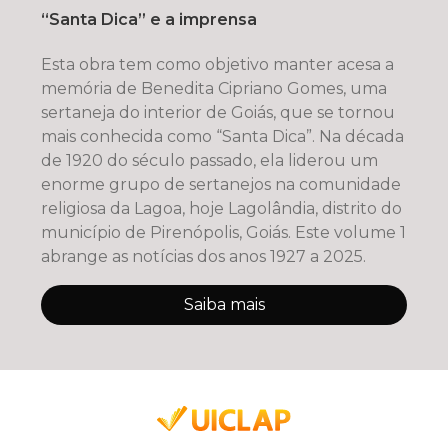
“Santa Dica” e a imprensa
Esta obra tem como objetivo manter acesa a
memória de Benedita Cipriano Gomes, uma
sertaneja do interior de Goiás, que se tornou
mais conhecida como “Santa Dica”. Na década
de 1920 do século passado, ela liderou um
enorme grupo de sertanejos na comunidade
religiosa da Lagoa, hoje Lagolândia, distrito do
município de Pirenópolis, Goiás. Este volume 1
abrange as notícias dos anos 1927 a 2025.
Saiba mais