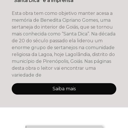
“Santa Dica” e a imprensa
Esta obra tem como objetivo manter acesa a
memória de Benedita Cipriano Gomes, uma
sertaneja do interior de Goiás, que se tornou
mais conhecida como “Santa Dica”. Na década
de 20 do século passado ela liderou um
enorme grupo de sertanejos na comunidade
religiosa da Lagoa, hoje Lagolândia, distrito do
município de Pirenópolis, Goiás. Nas páginas
desta obra o leitor vai encontrar uma
variedade de
Saiba mais