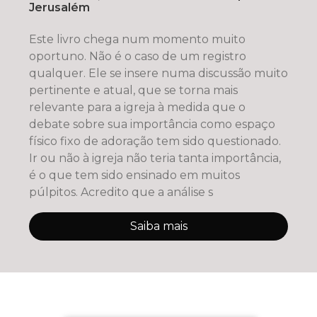
Jerusalém
Este livro chega num momento muito
oportuno. Não é o caso de um registro
qualquer. Ele se insere numa discussão muito
pertinente e atual, que se torna mais
relevante para a igreja à medida que o
debate sobre sua importância como espaço
físico fixo de adoração tem sido questionado.
Ir ou não à igreja não teria tanta importância,
é o que tem sido ensinado em muitos
púlpitos. Acredito que a análise s
Saiba mais