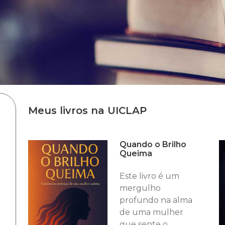
Meus livros na UICLAP
Quando o Brilho
Queima
Este livro é um
mergulho
profundo na alma
de uma mulher
que sente o