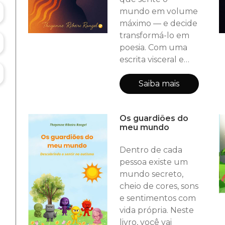
mundo em volume
máximo — e decide
transformá-lo em
poesia. Com uma
escrita visceral e
delicada, a autora
nos convida a
Saiba mais
atravessar o
silêncio, a exaustão
Os guardiões do
e a beleza de existir
meu mundo
fora dos padrões.
“Quando o Brilho
Dentro de cada
Queima” é um
pessoa existe um
relato íntimo,
mundo secreto,
sensível e
cheio de cores, sons
arrebatador sobre
e sentimentos com
o autismo na vida
vida própria. Neste
adulta, mas, acima
livro, você vai