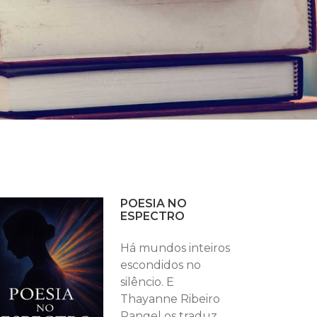
POESIA NO
ESPECTRO
Há mundos inteiros
escondidos no
silêncio. E
Thayanne Ribeiro
Rangel os traduz