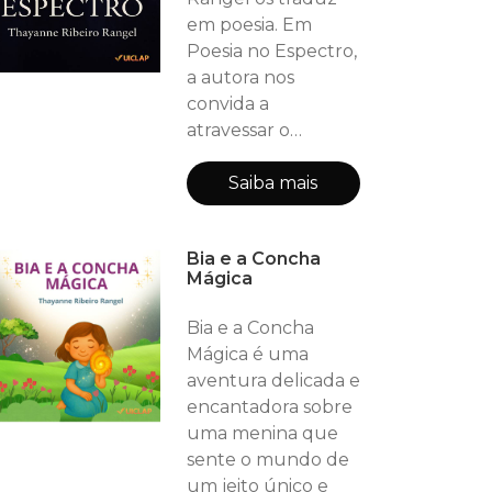
em poesia. Em
Poesia no Espectro,
a autora nos
convida a
atravessar o
invisível — um
território onde o
Saiba mais
sentir é verbo e o
pensamento se
Bia e a Concha
veste de cor. Cada
Mágica
poema é um portal:
a delicadeza e o
Bia e a Concha
estranhamento se
Mágica é uma
encontram,
aventura delicada e
revelando o brilho
encantadora sobre
singular de quem
uma menina que
percebe o mundo
sente o mundo de
por outras vias. O
um jeito único e