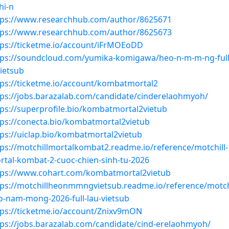
hi-n
tps://www.researchhub.com/author/8625671
tps://www.researchhub.com/author/8625673
tps://ticketme.io/account/iFrMOEoDD
tps://soundcloud.com/yumika-komigawa/heo-n-m-m-ng-full-
vietsub
tps://ticketme.io/account/kombatmortal2
tps://jobs.barazalab.com/candidate/cinderelaohmyoh/
tps://superprofile.bio/kombatmortal2vietub
tps://conecta.bio/kombatmortal2vietub
tps://uiclap.bio/kombatmortal2vietub
tps://motchillmortalkombat2.readme.io/reference/motchill-
rtal-kombat-2-cuoc-chien-sinh-tu-2026
tps://www.cohart.com/kombatmortal2vietub
tps://motchillheonmmngvietsub.readme.io/reference/motchi
o-nam-mong-2026-full-lau-vietsub
tps://ticketme.io/account/Znixv9mON
tps://jobs.barazalab.com/candidate/cind-erelaohmyoh/