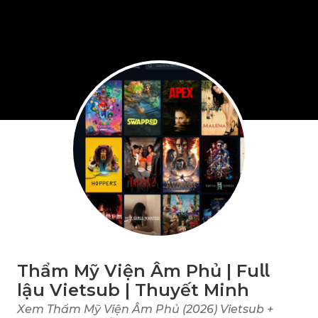
Thẩm Mỹ Viện Âm Phủ | Fu𝗅𝗅
lậu Vietsub | Thuyết Minh
Xem Thẩm Mỹ Viện Âm Phủ (2026) Vietsub +