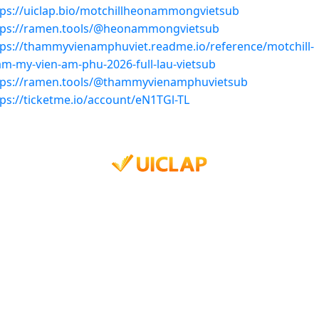
tps://uiclap.bio/motchillheonammongvietsub
tps://ramen.tools/@heonammongvietsub
tps://thammyvienamphuviet.readme.io/reference/motchill-
am-my-vien-am-phu-2026-full-lau-vietsub
tps://ramen.tools/@thammyvienamphuvietsub
tps://ticketme.io/account/eN1TGl-TL