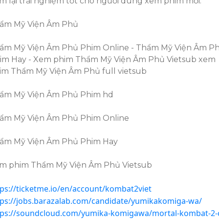
m lại trải nghiệm tốt cho người dùng xem phim mới.
ẩm Mỹ Viện Âm Phủ
ẩm Mỹ Viện Âm Phủ Phim Online - Thẩm Mỹ Viện Âm P
im Hay - Xem phim Thẩm Mỹ Viện Âm Phủ Vietsub xem
im Thẩm Mỹ Viện Âm Phủ full vietsub
ẩm Mỹ Viện Âm Phủ Phim hd
ẩm Mỹ Viện Âm Phủ Phim Online
ẩm Mỹ Viện Âm Phủ Phim Hay
m phim Thẩm Mỹ Viện Âm Phủ Vietsub
tps://ticketme.io/en/account/kombat2viet
tps://jobs.barazalab.com/candidate/yumikakomiga-wa/
tps://soundcloud.com/yumika-komigawa/mortal-kombat-2-