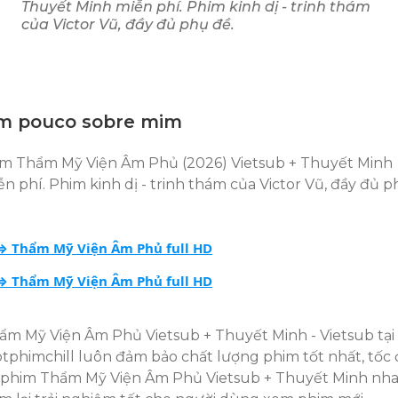
Thuyết Minh miễn phí. Phim kinh dị - trinh thám
của Victor Vũ, đầy đủ phụ đề.
m pouco sobre mim
m Thẩm Mỹ Viện Âm Phủ (2026) Vietsub + Thuyết Minh
ễn phí. Phim kinh dị - trinh thám của Victor Vũ, đầy đủ 
.
⟹ Thẩm Mỹ Viện Âm Phủ full HD
⟹ Thẩm Mỹ Viện Âm Phủ full HD
ẩm Mỹ Viện Âm Phủ Vietsub + Thuyết Minh - Vietsub tại
tphimchill luôn đảm bảo chất lượng phim tốt nhất, tốc
i phim Thẩm Mỹ Viện Âm Phủ Vietsub + Thuyết Minh nh