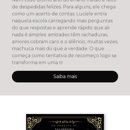
de despedidas felizes. Para alguns, ele chega
como um acerto de contas. Luciele entra
naquela escola carregando mais perguntas
do que respostas e aprende rápido que ali
nada é simples: amizades têm rachaduras,
amores cobram caro e o silêncio, muitas vezes,
machuca mais do que a verdade. O que
começa como tentativa de recomeço logo se
transforma em uma tr
Saiba mais