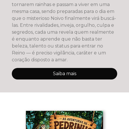
tornarem rainhas e passam a viver em uma
mesma casa, sendo preparadas para o dia em
que o misterioso Noivo finalmente virá buscá-
las. Entre rivalidades, inveja, orgulho, culpa e
segredos, cada uma revela quem realmente
é enquanto aprende que não basta ter
beleza, talento ou status para entrar no
Reino — é preciso vigilância, caráter e um
coração disposto a amar.
Saiba mais