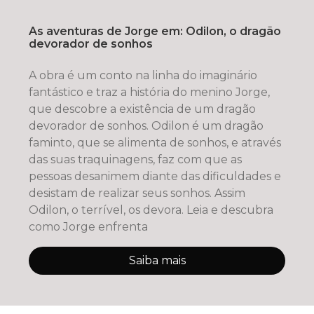
As aventuras de Jorge em: Odilon, o dragão
devorador de sonhos
A obra é um conto na linha do imaginário
fantástico e traz a história do menino Jorge,
que descobre a existência de um dragão
devorador de sonhos. Odilon é um dragão
faminto, que se alimenta de sonhos, e através
das suas traquinagens, faz com que as
pessoas desanimem diante das dificuldades e
desistam de realizar seus sonhos. Assim
Odilon, o terrível, os devora. Leia e descubra
como Jorge enfrenta
Saiba mais