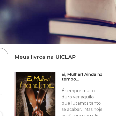
Meus livros na UICLAP
Ei, Mulher! Ainda há
tempo...
É sempre muito
-
duro ver aquilo
que lutamos tanto
se acabar... Mas hoje
você tem o auxílio