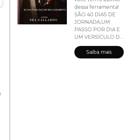
dessa ferramenta!
SÃO 40 DIAS DE
JORNADA,UM
PASSO POR DIA E
UM VERSÍCULO DA
BÍBLIA SAGRADA
PARA MEDITAR á
Saiba mais
cada amanhecer.
Através de muita fé
e dedicação Você
verá que é possível
SIM,Restaurar o
s
seu casamento!
Está pronta,
Mulher de Fé?
Então, vamos lá!