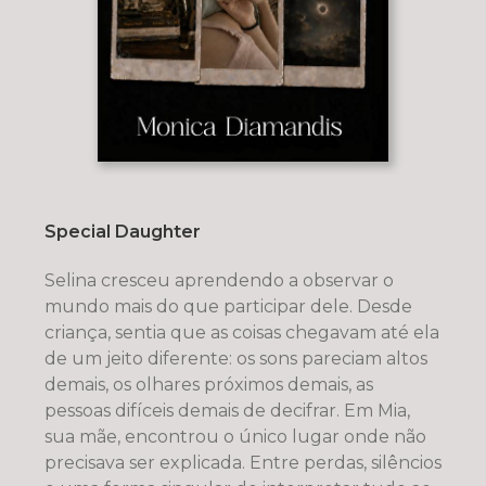
Special Daughter
Selina cresceu aprendendo a observar o
mundo mais do que participar dele. Desde
criança, sentia que as coisas chegavam até ela
de um jeito diferente: os sons pareciam altos
demais, os olhares próximos demais, as
pessoas difíceis demais de decifrar. Em Mia,
sua mãe, encontrou o único lugar onde não
precisava ser explicada. Entre perdas, silêncios