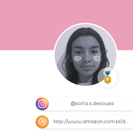
@sofia.s.desouza
http://www.amazon.com.br/dp/B0C83H64PP