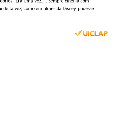
óprios “Era Uma Vez...”. Sempre cinéfila com
onde talvez, como em filmes da Disney, pudesse