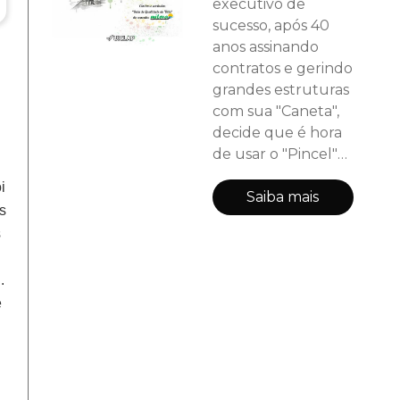
executivo de
sucesso, após 40
anos assinando
contratos e gerindo
grandes estruturas
com sua "Caneta",
decide que é hora
de usar o "Pincel"
para colorir o
i
próprio destino?
Saiba mais
es
Em Da Caneta ao
s
Pincel, Maurício
Seriacopi apresenta
.
o Conceito MiLeva
— um guia prático
e
e inspirador para
quem atingiu o
topo da montanha
profissional, mas