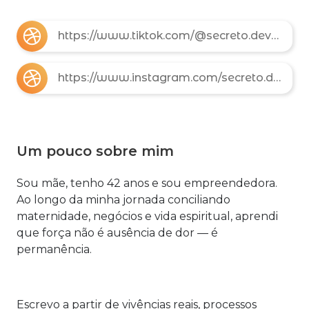
https://www.tiktok.com/@secreto.devociona?is_from_webapp=1&sender_device=pc
https://www.instagram.com/secreto.devocional?igsh=MWJjam9uMW1wZHFubw%3D%3D&utm_source=qr
Um pouco sobre mim
Sou mãe, tenho 42 anos e sou empreendedora.
Ao longo da minha jornada conciliando
maternidade, negócios e vida espiritual, aprendi
que força não é ausência de dor — é
permanência.
Escrevo a partir de vivências reais, processos