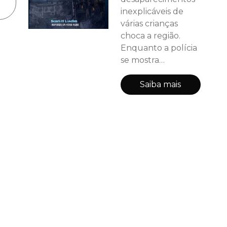
inexplicáveis de
várias crianças
choca a região.
Enquanto a polícia
se mostra
completamente
impotente diante
Saiba mais
de um mistério que
desafia a lógica, um
grupo de amigos
decide que não vai
ficar de braços
cruzados e começa
a investigar o caso
por conta própria.
O que eles não
imaginavam é que
essa busca os