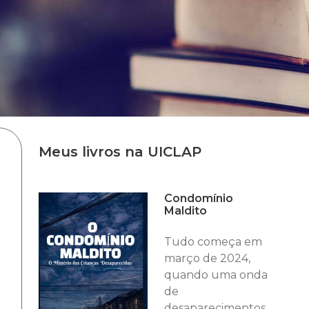
Meus livros na UICLAP
Condomínio
Maldito
Tudo começa em
março de 2024,
quando uma onda
de
desaparecimentos