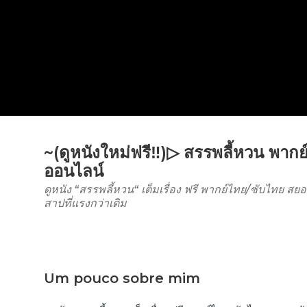
~(ดูหนังใหม่ฟรี‼️)▷ สรรพลี้หวน พากย์
ออนไลน์
ดูหนัง “สรรพลี้หวน“ เต็มเรื่อง ฟรี พากย์ไทย/ซับไทย ส
สาปที่แรงกว่าเดิม
Um pouco sobre mim