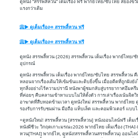
ดูหนัง “สรรพลี้หวน“ เต็มเรื่อง ฟรี พากย์ไทย/ซับไทย สยองข
แรงกว่าเดิม
📀▶ ดูเต็มเรื่อง➾ สรรพลี้หวน ฟรี
📀▶ ดูเต็มเรื่อง➾ สรรพลี้หวน ฟรี
ดูหนัง สรรพลี้หวน (2026) สรรพลี้หวน เต็มเรื่อง พากย์ไทย/ซ
อุปกรณ์
ดูหนัง สรรพลี้หวน เต็มเรื่อง พากย์ไทย/ซับไทย สรรพลี้ห
หลอนจากเรื่องเดิมให้เข้มข้นและดิบยิ่งขึ้น เมื่ออดีตที่ถู
ทุกสิ่งอย่างไร้ความปรานี หนังพาผู้ชมกลับสู่บรรยากาศอึม
ที่ค่อยๆ คืบคลานเข้าหาแบบไม่ให้ตั้งตัว การเล่าเรื่องเน้นจ
อาฆาตที่สืบทอดข้ามเวลา ดูหนังใหม่ สรรพลี้หวน พากย์ไทย ดู
รองรับการรับชมผ่าน มือถือ แท็บเล็ต และคอมพิวเตอร์ แบบไ
+ดูหนังใหม่! สรรพลี้หวน [สรรพลี้หวน] หนังออนไลน์ฟรี เต็มเรื
หนังผีชีวะ วิกฤตเกาะมรณะ2026 พากย์ไทย เต็มเรื่อง (THAI-
หวน[THAI] พากย์ไท, ดูหนัง!สรรพลี้หวนสรรพลี้หวน) ออนไลน์ฟ