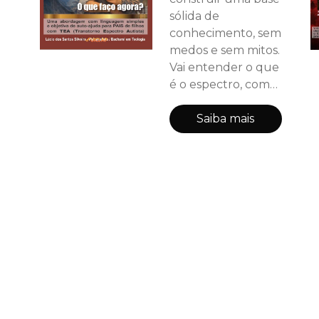
sólida de
conhecimento, sem
medos e sem mitos.
Vai entender o que
é o espectro, como
identificar sinais,
como navegar pelo
Saiba mais
sistema de saúde,
como lidar com
crises, como
estruturar a
comunicação e a
rotina — e como
cuidar de você
mesmo no meio
disso tudo. Nas
partes seguintes,
você vai avançar