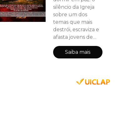
silêncio da Igreja
sobre um dos
temas que mais
destrói, escraviza e
afasta jovens de
Deus — a
sexualidade vivida
Saiba mais
fora do propósito
para o qual foi
criada. Não escrevo
como alguém que
observa a batalha
de fora, mas como
alguém que a
conhece por
dentro — nas
madrugadas de
oração, nas quedas,