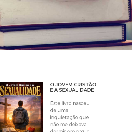
O JOVEM CRISTÃO
E A SEXUALIDADE
Este livro nasceu
de uma
inquietação que
não me deixava
dormir em paz: o