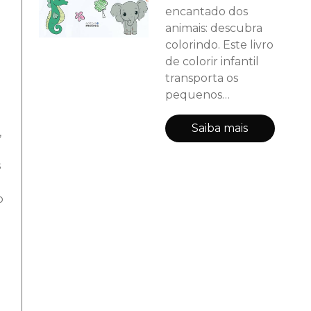
encantado dos
animais: descubra
colorindo. Este livro
de colorir infantil
transporta os
pequenos
exploradores para
um universo
Saiba mais
,
vibrante e cheio de
vida, repleto de
s
criaturas
fascinantes de
o
todas as eras e
habitats. As crianças
encontrarão
dinossauros
majestosos, como o
T-Rex e o