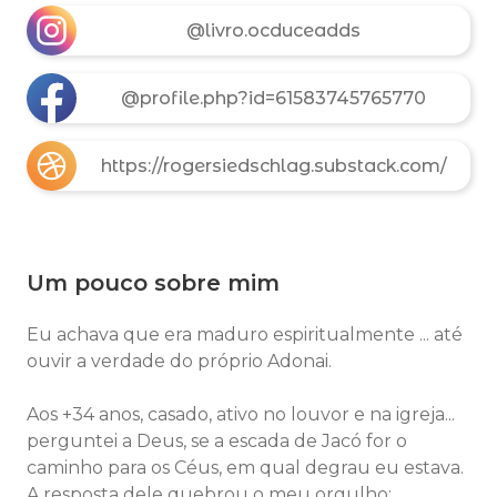
@livro.ocduceadds
@profile.php?id=61583745765770
https://rogersiedschlag.substack.com/
Um pouco sobre mim
Eu achava que era maduro espiritualmente ... até
ouvir a verdade do próprio Adonai.
Aos +34 anos, casado, ativo no louvor e na igreja...
perguntei a Deus, se a
escada de Jacó for o
caminho para os Céus,
em qual degrau eu estava.
A resposta dele quebrou o meu orgulho: