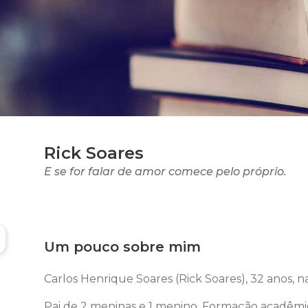
Rick Soares
E se for falar de amor comece pelo próprio.
Um pouco sobre mim
Carlos Henrique Soares (Rick Soares), 32 anos, n
Pai de 2 meninas e 1 menino. Formação acadêmic