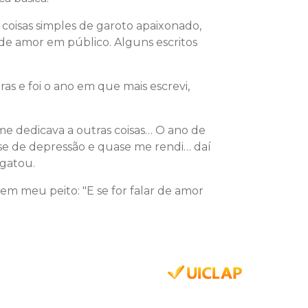
 coisas simples de garoto apaixonado,
de amor em público. Alguns escritos
as e foi o ano em que mais escrevi,
e dedicava a outras coisas… O ano de
ise de depressão e quase me rendi… daí
sgatou.
i em meu peito: "E se for falar de amor