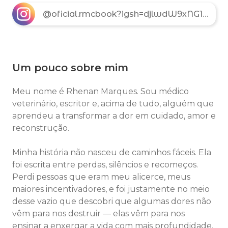
@oficial.rmcbook?igsh=djlwdW9xNG16ZnZ1&utm_source=qr
Um pouco sobre mim
Meu nome é Rhenan Marques. Sou médico
veterinário, escritor e, acima de tudo, alguém que
aprendeu a transformar a dor em cuidado, amor e
reconstrução.
Minha história não nasceu de caminhos fáceis. Ela
foi escrita entre perdas, silêncios e recomeços.
Perdi pessoas que eram meu alicerce, meus
maiores incentivadores, e foi justamente no meio
desse vazio que descobri que algumas dores não
vêm para nos destruir — elas vêm para nos
ensinar a enxergar a vida com mais profundidade.