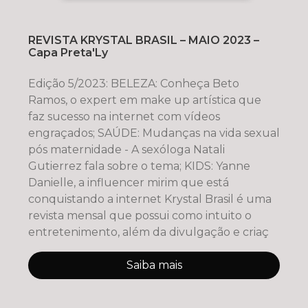
REVISTA KRYSTAL BRASIL – MAIO 2023 –
Capa Preta'Ly
Edição 5/2023: BELEZA: Conheça Beto
Ramos, o expert em make up artística que
faz sucesso na internet com vídeos
engraçados; SAÚDE: Mudanças na vida sexual
pós maternidade - A sexóloga Natali
Gutierrez fala sobre o tema; KIDS: Yanne
Danielle, a influencer mirim que está
conquistando a internet Krystal Brasil é uma
revista mensal que possui como intuito o
entretenimento, além da divulgação e criaç
Saiba mais