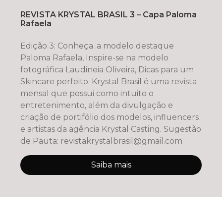
REVISTA KRYSTAL BRASIL 3 – Capa Paloma
Rafaela
Edição 3: Conheça .a modelo destaque
Paloma Rafaela, Inspire-se na modelo
fotográfica Laudineia Oliveira, Dicas para um
Skincare perfeito. Krystal Brasil é uma revista
mensal que possui como intuito o
entretenimento, além da divulgação e
criação de portifólio dos modelos, influencers
e artistas da agência Krystal Casting. Sugestão
de Pauta: revistakrystalbrasil@gmail.com
Saiba mais