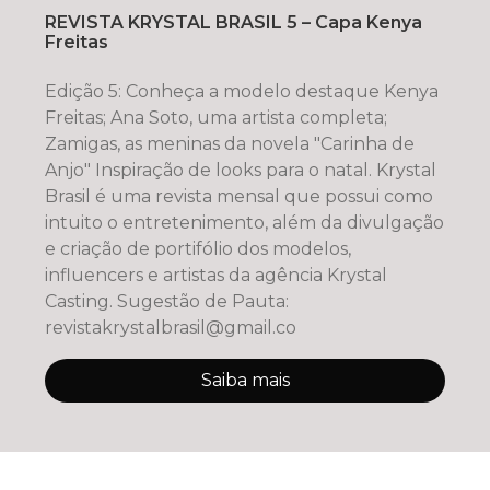
REVISTA KRYSTAL BRASIL 5 – Capa Kenya
Freitas
Edição 5: Conheça a modelo destaque Kenya
Freitas; Ana Soto, uma artista completa;
Zamigas, as meninas da novela "Carinha de
Anjo" Inspiração de looks para o natal. Krystal
Brasil é uma revista mensal que possui como
intuito o entretenimento, além da divulgação
e criação de portifólio dos modelos,
influencers e artistas da agência Krystal
Casting. Sugestão de Pauta:
revistakrystalbrasil@gmail.co
Saiba mais