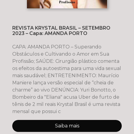
REVISTA KRYSTAL BRASIL – SETEMBRO
2023 – Capa: AMANDA PORTO
CAPA: AMANDA PORTO – Superando
Obstáculos e Cultivando o Amor em Sua
Profissão; SAÚDE: Cirurgião plástico comenta
os efeitos da autoestima para uma vida sexual
mais saudável; ENTRETENIMENTO: Maurício
Maniere lança versão especial de “cheia de
charme” ao vivo DENÚNCIA: Yuri Bonotto, o
Bombeiro da "Eliana" acusa Uber de furto de
tênis de 2 mil reais Krystal Brasil é uma revista
mensal que possui c
Saiba mais