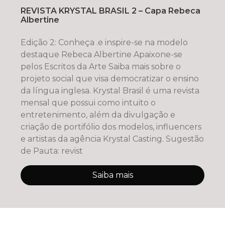
REVISTA KRYSTAL BRASIL 2 – Capa Rebeca
Albertine
Edição 2: Conheça .e inspire-se na modelo
destaque Rebeca Albertine Apaixone-se
pelos Escritos da Arte Saiba mais sobre o
projeto social que visa democratizar o ensino
da língua inglesa. Krystal Brasil é uma revista
mensal que possui como intuito o
entretenimento, além da divulgação e
criação de portifólio dos modelos, influencers
e artistas da agência Krystal Casting. Sugestão
de Pauta: revist
Saiba mais