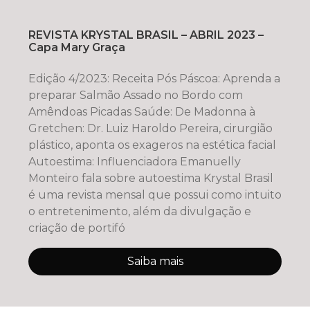
REVISTA KRYSTAL BRASIL – ABRIL 2023 –
Capa Mary Graça
Edição 4/2023: Receita Pós Páscoa: Aprenda a
preparar Salmão Assado no Bordo com
Amêndoas Picadas Saúde: De Madonna à
Gretchen: Dr. Luiz Haroldo Pereira, cirurgião
plástico, aponta os exageros na estética facial
Autoestima: Influenciadora Emanuelly
Monteiro fala sobre autoestima Krystal Brasil
é uma revista mensal que possui como intuito
o entretenimento, além da divulgação e
criação de portifó
Saiba mais