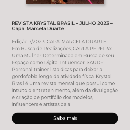
REVISTA KRYSTAL BRASIL – JULHO 2023 –
Capa: Marcela Duarte
Edição 7/2023: CAPA: MARCELA DUARTE -
Em Busca de Realizações; CARLA PEREIRA:
Uma Mulher Determinada em Busca de seu
Espaço como Digital Influencer; SAÚDE:
Personal trainer lista dicas para deixar a
gordofobia longe da atividade física. Krystal
Brasil é uma revista mensal que possui como
intuito o entretenimento, além da divulgação
e criação de portifólio dos modelos,
influencers e artistas da a
Saiba mais