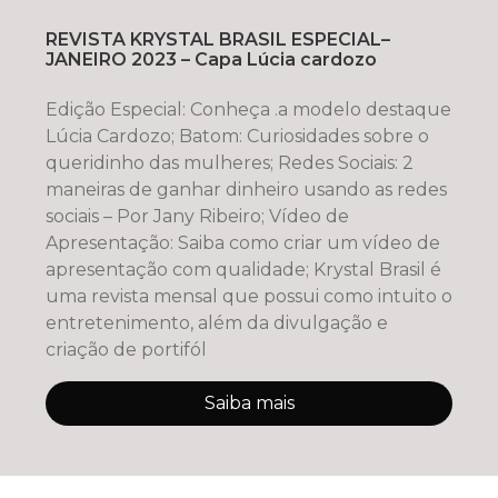
REVISTA KRYSTAL BRASIL ESPECIAL–
JANEIRO 2023 – Capa Lúcia cardozo
Edição Especial: Conheça .a modelo destaque
Lúcia Cardozo; Batom: Curiosidades sobre o
queridinho das mulheres; Redes Sociais: 2
maneiras de ganhar dinheiro usando as redes
sociais – Por Jany Ribeiro; Vídeo de
Apresentação: Saiba como criar um vídeo de
apresentação com qualidade; Krystal Brasil é
uma revista mensal que possui como intuito o
entretenimento, além da divulgação e
criação de portifól
Saiba mais