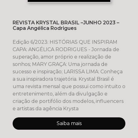
REVISTA KRYSTAL BRASIL –JUNHO 2023 –
Capa Angélica Rodrigues
Edição 6/2023: HISTÓRIAS QUE INSPIRAM
CAPA: ANGÉLICA RODRIGUES - Jornada de
superação, amor próprio e realização de
sonhos; MARY GRAÇA: Uma jornada de
sucesso e inspiração; LARISSA LIMA: Conheça
a sua inspiradora trajetória. Krystal Brasil é
uma revista mensal que possui como intuito o
entretenimento, além da divulgação e
criação de portifólio dos modelos, influencers
e artistas da agência Krysta
Saiba mais