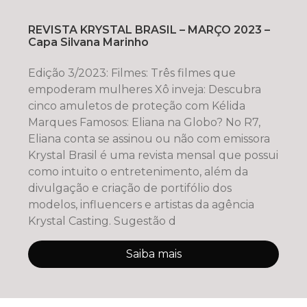
REVISTA KRYSTAL BRASIL – MARÇO 2023 –
Capa Silvana Marinho
Edição 3/2023: Filmes: Três filmes que
empoderam mulheres Xô inveja: Descubra
cinco amuletos de proteção com Kélida
Marques Famosos: Eliana na Globo? No R7,
Eliana conta se assinou ou não com emissora
Krystal Brasil é uma revista mensal que possui
como intuito o entretenimento, além da
divulgação e criação de portifólio dos
modelos, influencers e artistas da agência
Krystal Casting. Sugestão d
Saiba mais