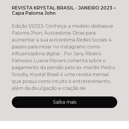
REVISTA KRYSTAL BRASIL - JANEIRO 2023 –
Capa Paloma John
Edição 1/2023: Conheça .a modelo destaque
Paloma Jhon; Autoestima: Dicas para
aumentar a sua autoestima Redes Sociais: 4
passos para iniciar no Instagramc como
influenciadora digital - Por Jany Ribeiro
Famosos: Luana Piovani comenta sobre o
pagamento da pensão pelo ex-marido Pedro
Scooby Krystal Brasil é uma revista mensal
que possui como intuito o entretenimento,
além da divulgação e criação de
Saiba mais