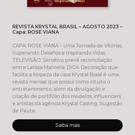
REVISTA KRYSTAL BRASIL – AGOSTO 2023 –
Capa: ROSE VIANA
CAPA: ROSE VIANA – Uma Jornada de Vitórias,
Superando Desafios e Inspirando Vidas;
TELEVISÃO: Sensitivo prevê reconciliação
entre Larissa Manoela; DICA: Decoração que
facilita a limpeza da casa Krystal Brasil é uma
revista mensal que possui como intuito o
entretenimento, além da divulgação e
criação de portifólio dos modelos, influencers
e artistas da agência Krystal Casting. Sugestão
de Pauta:
Saiba mais