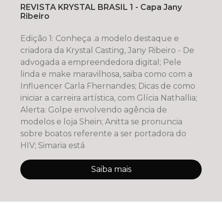
REVISTA KRYSTAL BRASIL 1 - Capa Jany
Ribeiro
Edição 1: Conheça .a modelo destaque e
criadora da Krystal Casting, Jany Ribeiro - De
advogada a empreendedora digital; Pele
linda e make maravilhosa, saiba como com a
Influencer Carla Fhernandes; Dicas de como
iniciar a carreira artística, com Glícia Nathallia;
Alerta: Golpe envolvendo agência de
modelos e loja Shein; Anitta se pronuncia
sobre boatos referente a ser portadora do
HIV; Simaria está
Saiba mais