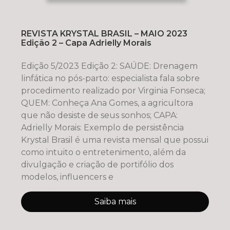
REVISTA KRYSTAL BRASIL – MAIO 2023
Edição 2 – Capa Adrielly Morais
Edição 5/2023 Edição 2: SAÚDE: Drenagem
linfática no pós-parto: especialista fala sobre
procedimento realizado por Virginia Fonseca;
QUEM: Conheça Ana Gomes, a agricultora
que não desiste de seus sonhos; CAPA:
Adrielly Morais: Exemplo de persistência
Krystal Brasil é uma revista mensal que possui
como intuito o entretenimento, além da
divulgação e criação de portifólio dos
modelos, influencers e
Saiba mais