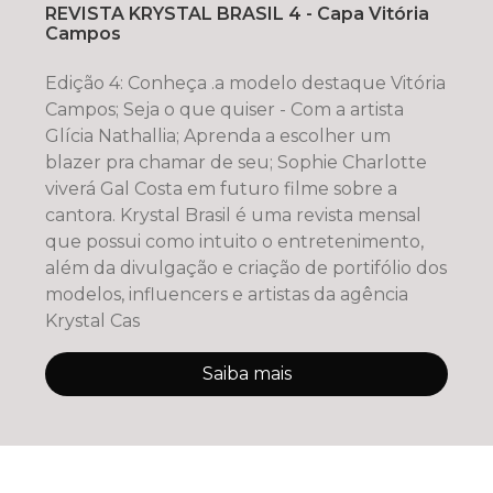
REVISTA KRYSTAL BRASIL 4 - Capa Vitória
Campos
Edição 4: Conheça .a modelo destaque Vitória
Campos; Seja o que quiser - Com a artista
Glícia Nathallia; Aprenda a escolher um
blazer pra chamar de seu; Sophie Charlotte
viverá Gal Costa em futuro filme sobre a
cantora. Krystal Brasil é uma revista mensal
que possui como intuito o entretenimento,
além da divulgação e criação de portifólio dos
modelos, influencers e artistas da agência
Krystal Cas
Saiba mais