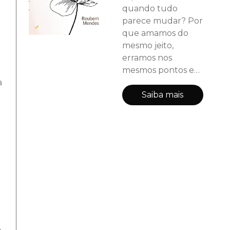
quando tudo
parece mudar? Por
que amamos do
mesmo jeito,
erramos nos
mesmos pontos e
carregamos culpas
a
que nem sempre
Saiba mais
sabemos nomear?
Este livro é um
convite à escuta do
inconsciente. A
partir da
psicanálise,
especialmente dos
fundamentos de
Freud e Lacan, o
autor conduz o