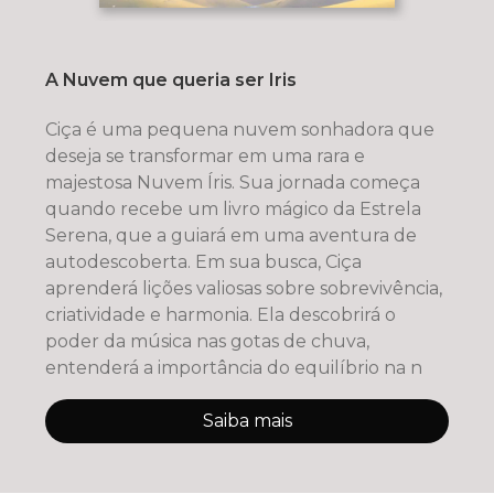
A Nuvem que queria ser Iris
Ciça é uma pequena nuvem sonhadora que
deseja se transformar em uma rara e
majestosa Nuvem Íris. Sua jornada começa
quando recebe um livro mágico da Estrela
Serena, que a guiará em uma aventura de
autodescoberta. Em sua busca, Ciça
aprenderá lições valiosas sobre sobrevivência,
criatividade e harmonia. Ela descobrirá o
poder da música nas gotas de chuva,
entenderá a importância do equilíbrio na n
Saiba mais