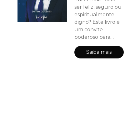
ser feliz, seguro ou
espiritualmente
digno? Este livro é
um convite
poderoso para
abandonar o
esforço e descansar
Saiba mais
na presença — na
consciência
silenciosa e divina
que está sempre
aqui,
agora.Inspirado na
obra clássica
Praticando a
Presença, de Joel
Goldsmith, este
livro revela como é