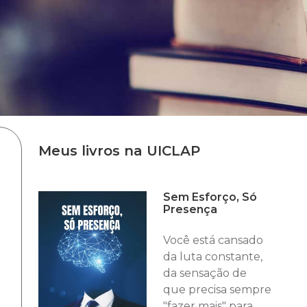
Meus livros na UICLAP
Sem Esforço, Só
Presença
Você está cansado
da luta constante,
da sensação de
que precisa sempre
"fazer mais" para