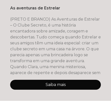
As aventuras de Estrelar
(PRETO E BRANCO) As Aventuras de Estrelar
– O Clube Secreto, é uma história
encantadora sobre amizade, coragem e
descobertas. Tudo começa quando Estrelar e
seus amigos têm uma ideia especial: criar um
clube secreto em uma casa na árvore. O que
parecia apenas uma brincadeira logo se
transforma em uma grande aventura.
Quando Clara, uma menina misteriosa,
aparece de repente e depois desaparece sem
Saiba mais