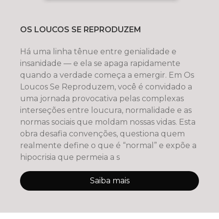
OS LOUCOS SE REPRODUZEM
Há uma linha tênue entre genialidade e
insanidade — e ela se apaga rapidamente
quando a verdade começa a emergir. Em Os
Loucos Se Reproduzem, você é convidado a
uma jornada provocativa pelas complexas
interseções entre loucura, normalidade e as
normas sociais que moldam nossas vidas. Esta
obra desafia convenções, questiona quem
realmente define o que é “normal” e expõe a
hipocrisia que permeia a s
Saiba mais