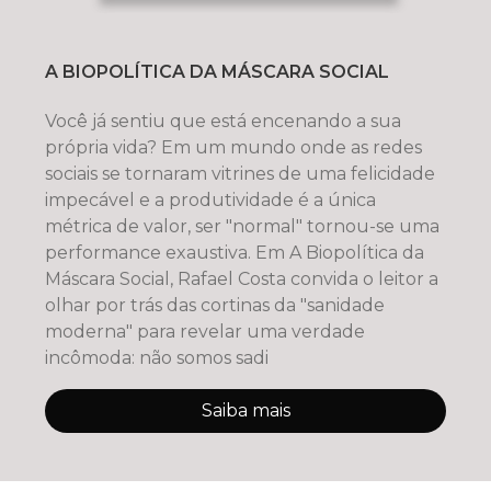
A BIOPOLÍTICA DA MÁSCARA SOCIAL
Você já sentiu que está encenando a sua
própria vida? Em um mundo onde as redes
sociais se tornaram vitrines de uma felicidade
impecável e a produtividade é a única
métrica de valor, ser "normal" tornou-se uma
performance exaustiva. Em A Biopolítica da
Máscara Social, Rafael Costa convida o leitor a
olhar por trás das cortinas da "sanidade
moderna" para revelar uma verdade
incômoda: não somos sadi
Saiba mais