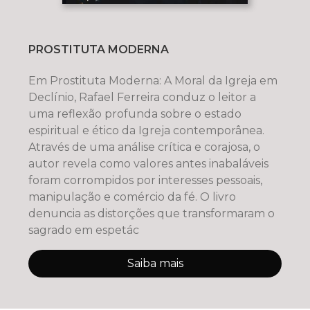
PROSTITUTA MODERNA
Em Prostituta Moderna: A Moral da Igreja em
Declínio, Rafael Ferreira conduz o leitor a
uma reflexão profunda sobre o estado
espiritual e ético da Igreja contemporânea.
Através de uma análise crítica e corajosa, o
autor revela como valores antes inabaláveis
foram corrompidos por interesses pessoais,
manipulação e comércio da fé. O livro
denuncia as distorções que transformaram o
sagrado em espetác
Saiba mais