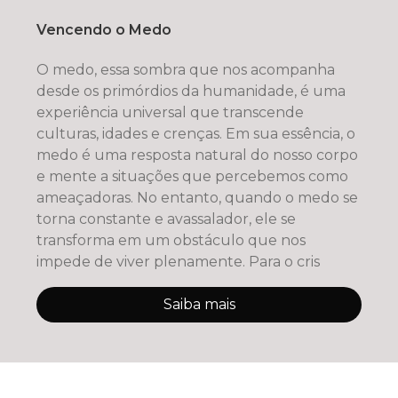
Vencendo o Medo
O medo, essa sombra que nos acompanha
desde os primórdios da humanidade, é uma
experiência universal que transcende
culturas, idades e crenças. Em sua essência, o
medo é uma resposta natural do nosso corpo
e mente a situações que percebemos como
ameaçadoras. No entanto, quando o medo se
torna constante e avassalador, ele se
transforma em um obstáculo que nos
impede de viver plenamente. Para o cris
Saiba mais