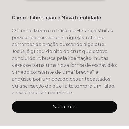
Curso - Libertação e Nova Identidade
O Fim do Medo e o Início da Herança Muitas
pessoas passam anos em igrejas, retiros e
correntes de oração buscando algo que
Jesus já gritou do alto da cruz que estava
concluído. A busca pela libertação muitas
vezes se torna uma nova forma de escravidão:
o medo constante de uma "brecha", a
angústia por um pecado dos antepassados
ou a sensação de que falta sempre um "algo
a mais" para ser realmente
Saiba mais