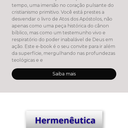
tempo, uma imersão no coração pulsante do
cristianismo primitivo. Você está prestes a
desvendar o livro de Atos dos Apóstolos, não
apenas como uma peça histórica do cânon
bíblico, mas como um testemunho vivo e
respiratório do poder inabalável de Deus em
ação. Este e-book é o seu convite para ir além
da superfície, mergulhando nas profundezas
teológicas e e
Saiba mais