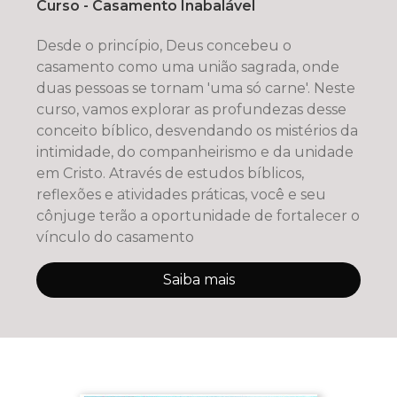
Curso - Casamento Inabalável
Desde o princípio, Deus concebeu o
casamento como uma união sagrada, onde
duas pessoas se tornam 'uma só carne'. Neste
curso, vamos explorar as profundezas desse
conceito bíblico, desvendando os mistérios da
intimidade, do companheirismo e da unidade
em Cristo. Através de estudos bíblicos,
reflexões e atividades práticas, você e seu
cônjuge terão a oportunidade de fortalecer o
vínculo do casamento
Saiba mais