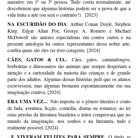
narrativo em 1ª ou 3ª pessoa. Tudo corria normalmente, até
descobrirem que algumas histórias podem ser a prova de que a
vida imita a arte (ou será o contrário?). [2023]
NA ESCURIDÃO DO DIA
:
Arthur Conan Doyle, Stephen
King, Edgar Allan Poe, George A. Romero e Michael
McDowell são autores especialistas em contos curtos e na
presente antologia há outros representantes dessa nobre arte,
confira quais são eles (se tiver coragem). [2024]
CÃES, GATOS & CIA.
: Cães, gatos, camundongos,
borboletas e dinossauros são animais que sempre despertam a
atenção e a curiosidade da maioria das crianças e de grande
parte dos adultos. Algumas dessas histórias pedi que os alunos
escrevessem, mas algumas brotaram espontaneamente em sua
imaginação criativa. [2024]
ERA UMA VEZ...
:
Não importa se o gênero literário é conto
de fada, aventura, ficção, comédia, drama ou romance; ao ler
estas pérolas da literatura brasileira o leitor comprovará que no
mundo da imaginação, nos sonhos e na literatura, tudo é
realmente possível. [2024]
...E VIVERAM FELIZES PARA SEMPRE
: O título se