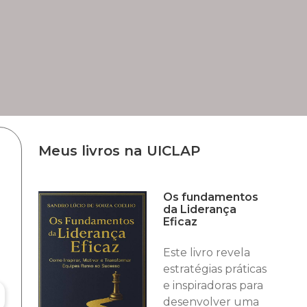
Meus livros na UICLAP
Os fundamentos
da Liderança
Eficaz
Este livro revela
estratégias práticas
e inspiradoras para
desenvolver uma