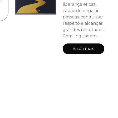
liderança eficaz,
capaz de engajar
pessoas, conquistar
respeito e alcançar
grandes resultados.
Com linguagem
simples e direta,
você aprenderá a
Saiba mais
transformar sua
forma de liderar,
fortalecer sua
autoestima e se
posicionar como
referência, seja na
escola, no trabalho
ou no
empreendedorismo.