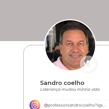
Sandro coelho
Liderança mudou minha vida
@professorsandrocoelho?igsh=MTljc3ZnOHY0bmtucg%3D%3D&utm_source=qr