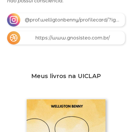
não possui consciência.
@prof.welligtonbenny/profilecard/?igsh=MXQ0YnEwOGZvbW93cw==
https://www.gnosisteo.com.br/
Meus livros na UICLAP