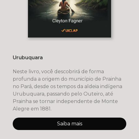
Urubuquara
Neste livro, você descobrirá de forma
profunda a origem do município de Prainha
no Pará, desde os tempos da aldeia indígena
Urubuquara, passando pelo Outeiro, até
Prainha se tornar independente de Monte
Alegre em 1881.
Saiba mais