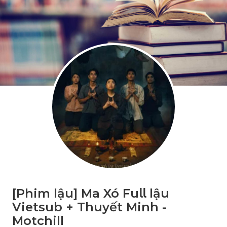
[Phim lậu] Ma Xó Fu𝗅𝗅 lậu
Vietsub + Thuyết Minh -
Motchill