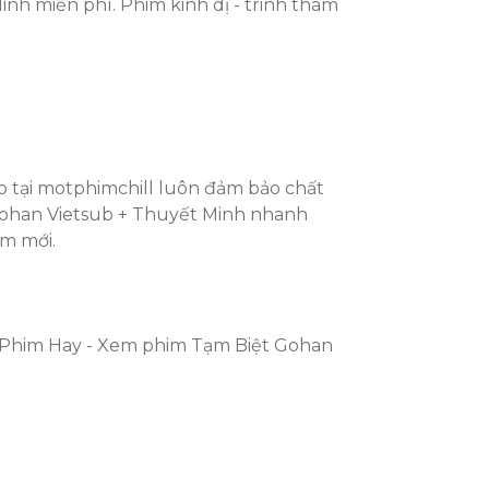
nh miễn phí. Phim kinh dị - trinh thám
b tại motphimchill luôn đảm bảo chất
 Gohan Vietsub + Thuyết Minh nhanh
im mới.
 Phim Hay - Xem phim Tạm Biệt Gohan