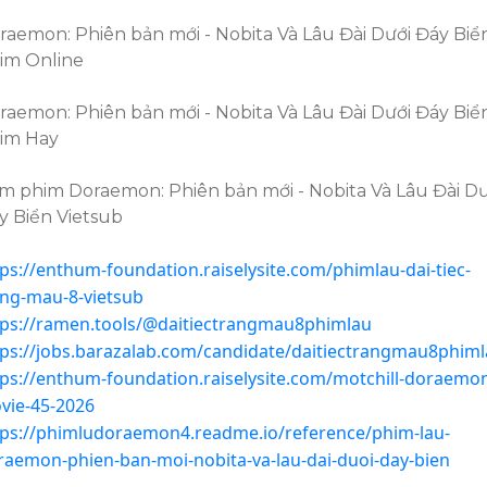
raemon: Phiên bản mới - Nobita Và Lâu Đài Dưới Đáy Biể
im Online
raemon: Phiên bản mới - Nobita Và Lâu Đài Dưới Đáy Biể
im Hay
m phim Doraemon: Phiên bản mới - Nobita Và Lâu Đài Dư
y Biển Vietsub
tps://enthum-foundation.raiselysite.com/phimlau-dai-tiec-
ang-mau-8-vietsub
tps://ramen.tools/@daitiectrangmau8phimlau
tps://jobs.barazalab.com/candidate/daitiectrangmau8phiml
tps://enthum-foundation.raiselysite.com/motchill-doraemo
vie-45-2026
tps://phimludoraemon4.readme.io/reference/phim-lau-
raemon-phien-ban-moi-nobita-va-lau-dai-duoi-day-bien