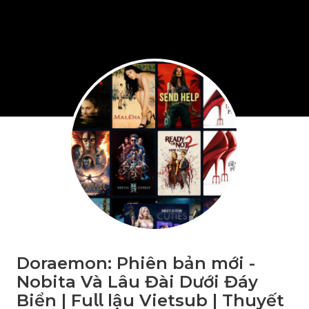
Doraemon: Phiên bản mới -
Nobita Và Lâu Đài Dưới Đáy
Biển | Fu𝗅𝗅 lậu Vietsub | Thuyết