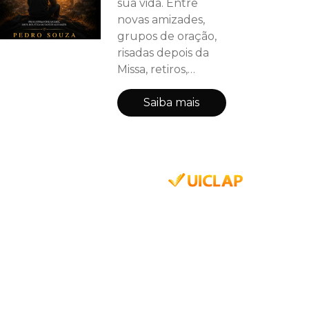
sua vida. Entre
novas amizades,
grupos de oração,
risadas depois da
Missa, retiros,
amores, perdas e
amadurecimento,
Saiba mais
ele descobre que
crescer também
significa aprender a
lidar com feridas
que ninguém vê.
Em meio à
juventude católica,
aos encontros da
RCC e às pessoas
que Deus coloca
em seu caminho,
Lucas encontra