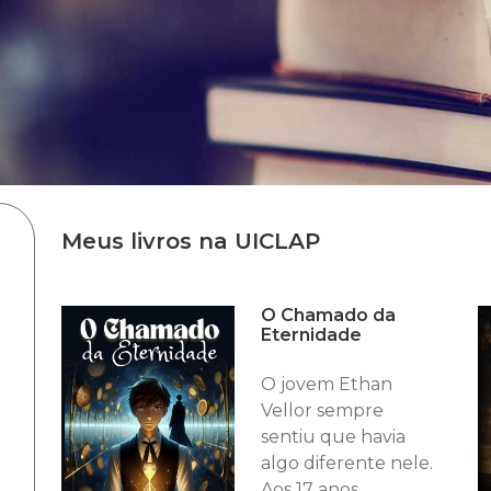
Meus livros na UICLAP
O Chamado da
Eternidade
O jovem Ethan
Vellor sempre
sentiu que havia
algo diferente nele.
Aos 17 anos,