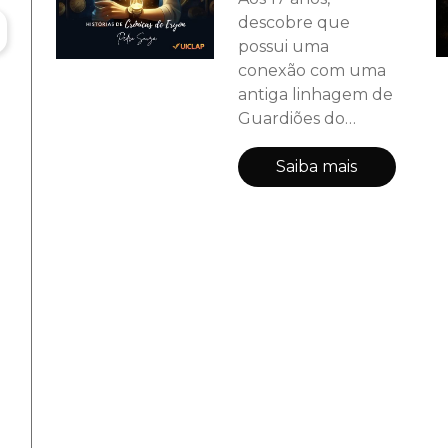
descobre que
possui uma
conexão com uma
antiga linhagem de
Guardiões do
Tempo, seres
responsáveis por
Saiba mais
proteger as linhas
temporais de forças
que tentam
corrompê-las.
Quando uma
relíquia proibida
ressurge, ele é
forçado a viajar
entre realidades
para impedir que o
a
caos destrua seu