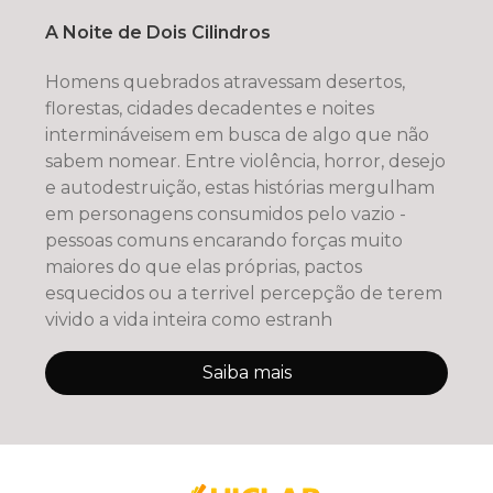
A Noite de Dois Cilindros
Homens quebrados atravessam desertos,
florestas, cidades decadentes e noites
intermináveisem em busca de algo que não
sabem nomear. Entre violência, horror, desejo
e autodestruição, estas histórias mergulham
em personagens consumidos pelo vazio -
pessoas comuns encarando forças muito
maiores do que elas próprias, pactos
esquecidos ou a terrivel percepção de terem
vivido a vida inteira como estranh
Saiba mais