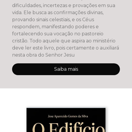
dificuldades, incertezas e provações em sua
vida. Ele busca as confirmações divinas,
provando sinais celestiais, e os Céus
respondem, manifestando poderes e
fortalecendo sua vocação no pastoreio
cristão. Todo aquele que aspira ao ministério
deve ler este livro, pois certamente o auxiliará
nesta obra do Senhor Jesu
Saiba mais