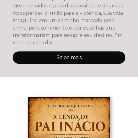
interrompidos e pela dura realidade das ruas.
Após perder o irmão para a violência, sua vida
mergulha em um caminho marcado pelo
crime, pelo sofrimento e por escolhas que
transformariam para sempre seu destino. Em
meio ao caos das
Saiba mais