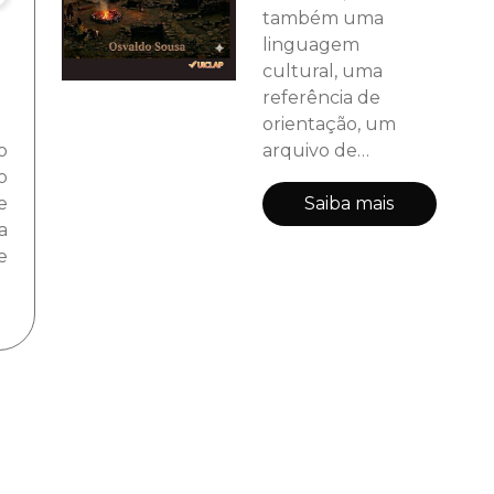
também uma
linguagem
cultural, uma
referência de
orientação, um
arquivo de
o
memórias. Se ao
o
olhar para o
Saiba mais
e
firmamento,
a
estamos diante do
e
passado, a
paisagem e o
ambiente são
também a
continuidade e
representação
deste firmamento
nas construções,