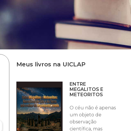
Meus livros na UICLAP
ENTRE
MEGALITOS E
METEORITOS
O céu não é apenas
um objeto de
observação
científica, mas