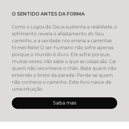
O SENTIDO ANTES DA FORMA
Como o Logos de Deus sustenta a realidade, o
sofrimento revela o afastamento do Seu
caminho, e a verdade nos ensina a caminhar
firmes Nele! O ser humano não sofre apenas
porque o mundo é duro. Ele sofre porque,
muitas vezes, não sabe o que as coisas são. Cai
quem não reconhece o chão. Bate quem não
entende o limite da parede. Perde-se quem
não conhece o caminho. Este livro nasce de
uma intuição
Saiba mais