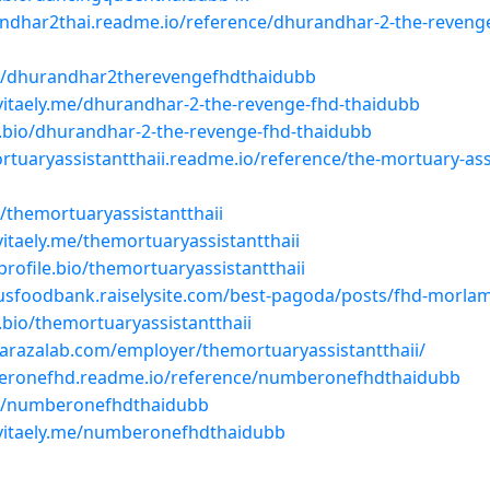
andhar2thai.readme.io/reference/dhurandhar-2-the-revenge
se/dhurandhar2therevengefhdthaidubb
vitaely.me/dhurandhar-2-the-revenge-fhd-thaidubb
p.bio/dhurandhar-2-the-revenge-fhd-thaidubb
rtuaryassistantthaii.readme.io/reference/the-mortuary-ass
e/themortuaryassistantthaii
itaely.me/themortuaryassistantthaii
profile.bio/themortuaryassistantthaii
usfoodbank.raiselysite.com/best-pagoda/posts/fhd-morla
p.bio/themortuaryassistantthaii
barazalab.com/employer/themortuaryassistantthaii/
eronefhd.readme.io/reference/numberonefhdthaidubb
se/numberonefhdthaidubb
vitaely.me/numberonefhdthaidubb