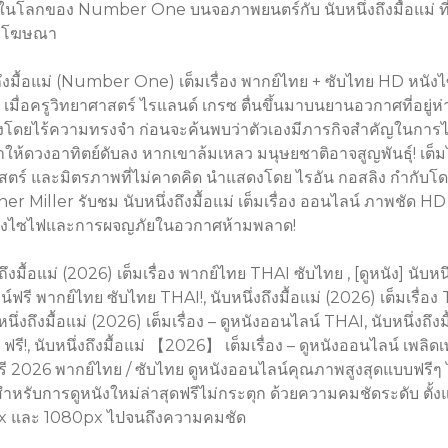
ในโลกของ Number One บนจอภาพยนตร์กับ นับหนึ่งถึงมื้อแม่ ที
่มีโฆษณา
่งถึงมื้อแม่ (Number One) เต็มเรื่อง พากย์ไทย + ซับไทย HD หนั
 เมื่อครูวิทยาศาสตร์ ไรแลนด์ เกรซ ตื่นขึ้นมาบนยานอวกาศที่อยู่
งโดยไร้ความทรงจำ ก่อนจะค้นพบว่าตัวเองมีภารกิจสำคัญในการ
ทำให้ดวงอาทิตย์ดับลง หากเขาล้มเหลว มนุษยชาติอาจสูญพันธุ์! เต
าสตร์ และมิตรภาพที่ไม่คาดคิด นำแสดงโดย ไรอัน กอสลิง กำกับโ
r Miller รับชม นับหนึ่งถึงมื้อแม่ เต็มเรื่อง ออนไลน์ ภาพชัด HD ไ
ังไซไฟและการผจญภัยในอวกาศห้ามพลาด!
งถึงมื้อแม่ (2026) เต็มเรื่อง พากย์ไทย THAI ซับไทย , [ดูหนัง] นับหนึ่
ฟรี พากย์ไทย ซับไทย THAI!, นับหนึ่งถึงมื้อแม่ (2026) เต็มเรื่อง
หนึ่งถึงมื้อแม่ (2026) เต็มเรื่อง – ดูหนังออนไลน์ THAI, นับหนึ่งถึงมื
 ฟรี!, นับหนึ่งถึงมื้อแม่ 【2026】 เต็มเรื่อง – ดูหนังออนไลน์ เพลิดเ
ี 2026 พากย์ไทย / ซับไทย ดูหนังออนไลน์คุณภาพสูงสุดแบบฟรีๆ ไม
ำหรับการดูหนังใหม่ล่าสุดฟรีไม่กระตุก ด้วยความคมชัดระดับ ตั้ง
x และ 1080px ไปจนถึงความคมชัด