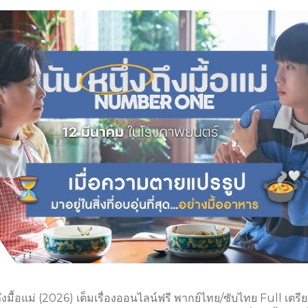
งถึงมื้อแม่ (2026) เต็มเรื่องออนไลน์ฟรี พากย์ไทย/ซับไทย Full เต