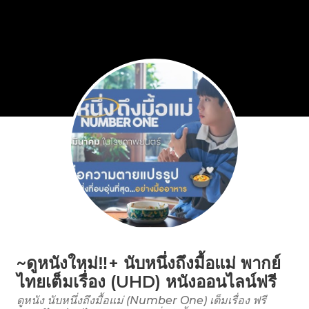
~ดูหนังใหม่‼️+ นับหนึ่งถึงมื้อแม่ พากย์
ไทยเต็มเรื่อง (UHD) หนังออนไลน์ฟรี
ดูหนัง นับหนึ่งถึงมื้อแม่ (Number One) เต็มเรื่อง ฟรี