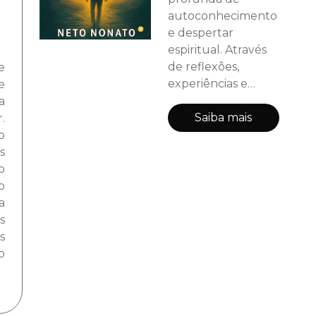
autoconhecimento
e despertar
espiritual. Através
de reflexões,
e
experiências e
e
conceitos ligados à
a
espiritualidade
Saiba mais
.
universalista, o livro
o
aborda temas
s
como o período
o
intermissivo, a
o
influência do
a
mundo espiritual,
s
as leis do karma e a
s
importância da
o
reforma íntima.
Mais do que
respostas prontas,