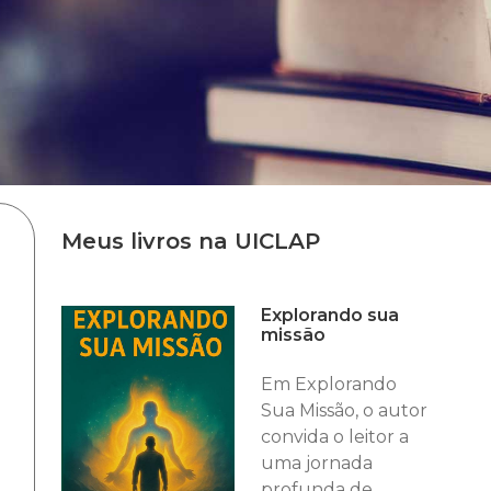
Meus livros na UICLAP
Explorando sua
missão
Em Explorando
Sua Missão, o autor
convida o leitor a
uma jornada
profunda de