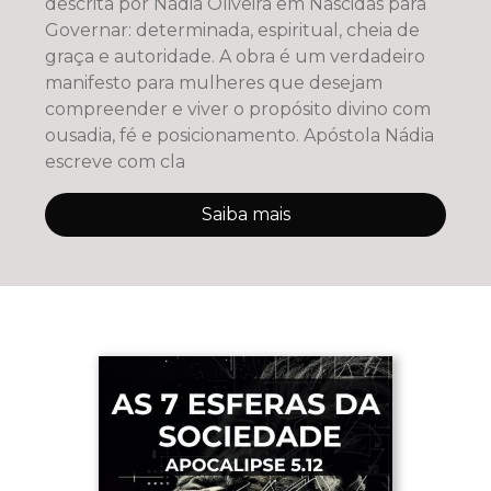
descrita por Nádia Oliveira em Nascidas para
Governar: determinada, espiritual, cheia de
graça e autoridade. A obra é um verdadeiro
manifesto para mulheres que desejam
compreender e viver o propósito divino com
ousadia, fé e posicionamento. Apóstola Nádia
escreve com cla
Saiba mais