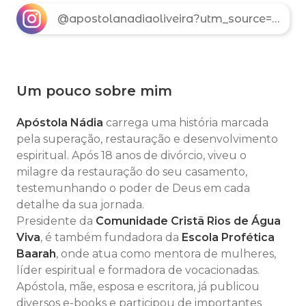
@apostolanadiaoliveira?utm_source=ig_web_button_share_sheet&igsh=ZDNlZDc0MzIxNw==
Um pouco sobre mim
Apóstola Nádia
carrega uma história marcada
pela superação, restauração e desenvolvimento
espiritual. Após 18 anos de divórcio, viveu o
milagre da restauração do seu casamento,
testemunhando o poder de Deus em cada
detalhe da sua jornada.
Presidente da
Comunidade Cristã Rios de Água
Viva
, é também fundadora da
Escola Profética
Baarah
, onde atua como mentora de mulheres,
líder espiritual e formadora de vocacionadas.
Apóstola, mãe, esposa e escritora, já publicou
diversos e-books e participou de importantes