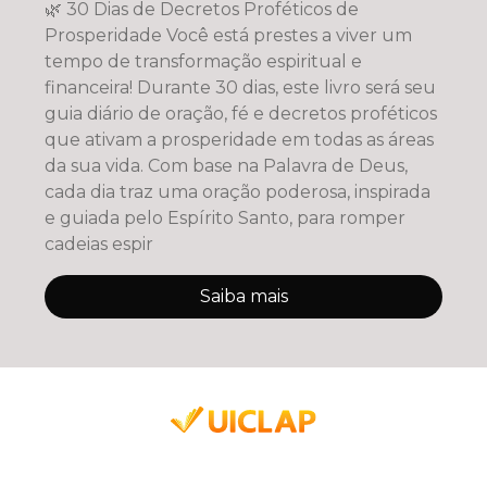
🌿 30 Dias de Decretos Proféticos de
Prosperidade Você está prestes a viver um
tempo de transformação espiritual e
financeira! Durante 30 dias, este livro será seu
guia diário de oração, fé e decretos proféticos
que ativam a prosperidade em todas as áreas
da sua vida. Com base na Palavra de Deus,
cada dia traz uma oração poderosa, inspirada
e guiada pelo Espírito Santo, para romper
cadeias espir
Saiba mais