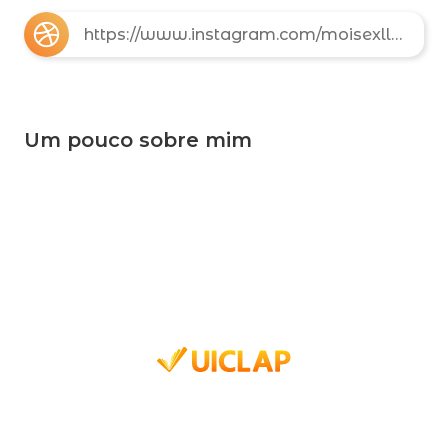
https://www.instagram.com/moisexllms?igsh=MWtjZWgwenpxeTZnOQ%3D%3D&utm_source=qr
Um pouco sobre mim
Estudante de dia, arquiteto de universos à noite. Entre o
silêncio dos dias nublados e o som do MPB, rock e pop,
encontro na escrita o meu refúgio e minha voz. Como disse
Jules Renard, 'Escrever é o único modo de falar sem ser
interrompido'. Aqui, transformo melancolia em narrativa e
sombras em histórias que precisam ser contadas.