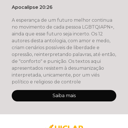
Apocalipse 20:26
A esperança de um futuro melhor continua
no movimento de cada pessoa LGBTQIAPN+,
ainda que esse futuro seja incerto. Os 12
autores desta antologia, com amor e medo,
criam cenários possíveis de liberdade e
opressão, reinterpretando palavras, até então,
de "conforto" e punição. Os textos aqui
apresentados resistem à desumanização
interpretada, unicamente, por um viés
político e religioso de controle
Saiba mais