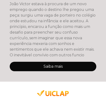
João Victor estava à procura de um novo
emprego quando o destino lhe pregou uma
peça: surgiu uma vaga de porteiro no colégio
onde estudou na infância: e ele aceitou. A
princípio, encarou a função como mais um
desafio para preencher seu confuso
currículo, sem imaginar que essa nova
experiência mexeria com sonhos e
sentimentos que ele achava nem existir mais.
O inevitável convívio com outros funcio
Saiba mais