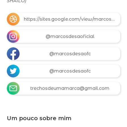
SHAILO)
https://sites.google.com/view/marcosdesa
@marcosdesaoficial
@marcosdesaofc
@marcosdesaofc
trechosdeumamarca@gmail.com
Um pouco sobre mim