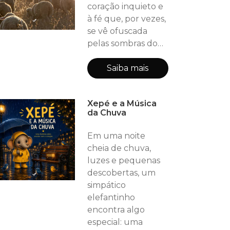
mensagem de
coração inquieto e
valorizar os
à fé que, por vezes,
momentos de
se vê ofuscada
alegri
pelas sombras do
caminho. Através
de doze capítulos
Saiba mais
inspirados no Salmo
23, Marco Gismonte
Xepé e a Música
conduz o leitor por
da Chuva
uma jornada
poética, bíblica e
Em uma noite
profundamente
cheia de chuva,
pessoal —
luzes e pequenas
revelando que,
descobertas, um
mesmo nos vales
simpático
mais escuros, existe
elefantinho
um Pastor que
encontra algo
guia, r
especial: uma