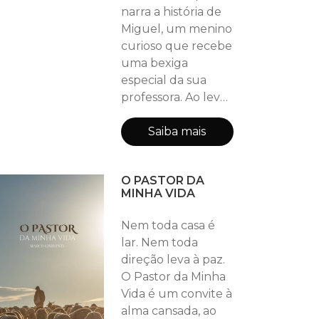
narra a história de
Miguel, um menino
curioso que recebe
uma bexiga
especial da sua
professora. Ao levá-
la para passear até
a casa do avô,
Saiba mais
Miguel descobre
que o verdadeiro
O PASTOR DA
valor da bexiga está
MINHA VIDA
nos momentos de
diversão
Nem toda casa é
compartilhados
lar. Nem toda
com sua família.
direção leva à paz.
Essa cativante
O Pastor da Minha
história transmite a
Vida é um convite à
importante
alma cansada, ao