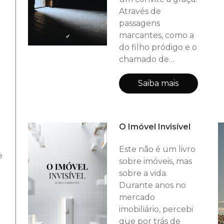
Através de
passagens
marcantes, como a
do filho pródigo e o
chamado de
Mateus, você será
lembrado de que o
Saiba mais
arrependimento é
o caminho, e a
misericórdia é o
O Imóvel Invisível
banquete. Jesus
ainda come com
Este não é um livro
pecadores. Puxe
e
sobre imóveis, mas
uma cadeira. Por
sobre a vida.
Marco Gismonte
Durante anos no
mercado
imobiliário, percebi
que por trás de