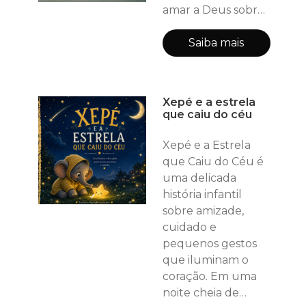
amar a Deus sobre
todas as coisas e
amar ao próximo
Saiba mais
como a si mesmo.
Narrado em tom
íntimo, como se o
Xepé e a estrela
personagem
que caiu do céu
estivesse sentado
ao lado do leitor,
Xepé e a Estrela
cada capítulo é um
que Caiu do Céu é
mergulho em
uma delicada
feridas, descobertas
história infantil
e revelações que
sobre amizade,
apontam para um
cuidado e
caminho de c
pequenos gestos
que iluminam o
coração. Em uma
noite cheia de