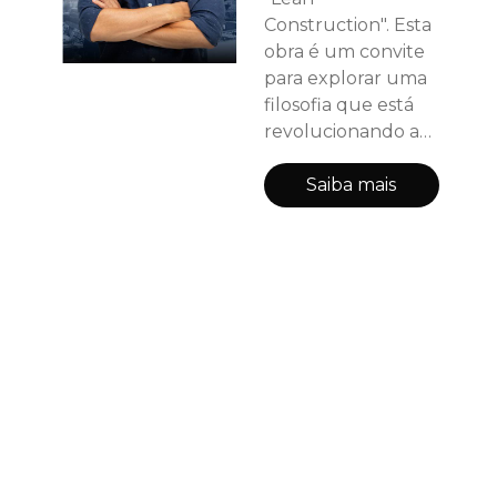
Construction". Esta
obra é um convite
para explorar uma
filosofia que está
revolucionando a
indústria da
construção em
Saiba mais
todo o mundo. A
Lean Construction
não é apenas uma
técnica ou um
conjunto de
ferramentas; é uma
abordagem
holística que
redefine como os
projetos de
construção são