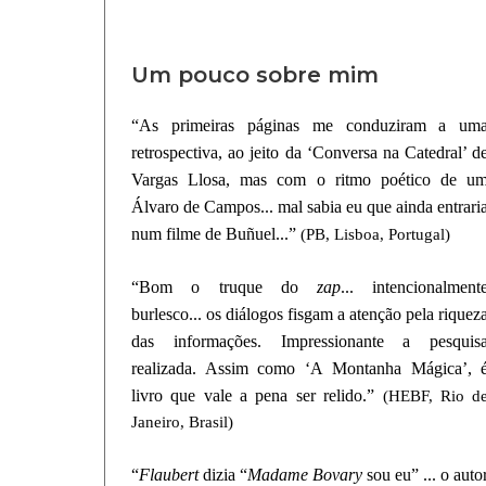
Um pouco sobre mim
“As primeiras páginas me conduziram a um
retrospectiva, ao jeito da ‘Conversa na Catedral’ d
Vargas Llosa, mas com o ritmo poético de u
Álvaro de Campos... mal sabia eu que ainda entrari
num filme de Buñuel...”
(PB, Lisboa, Portugal)
“Bom o truque do
zap
... intencionalment
burlesco... os diálogos fisgam a atenção pela riquez
das informações. Impressionante a pesquis
realizada. Assim como ‘A Montanha Mágica’, 
livro que vale a pena ser relido.”
(HEBF, Rio d
Janeiro, Brasil)
“
Flaubert
dizia “
Madame Bovary
sou eu” ... o auto