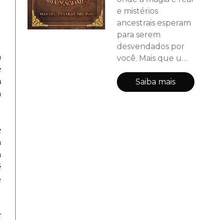
e mistérios
ancestrais esperam
para serem
desvendados por
a
você. Mais que uma
e
obra de Realismo
Mágico, o Grimório
Saiba mais
m
de Maria Madalena
a
traz uma jornada
de autodescoberta
que equilibra o
e
Divino Feminino e o
a
Divino Masculino
a
dentro de nós.
é
Grimório de Maria
e
Madalena é um
suspense esotérico
que catapulta você
r