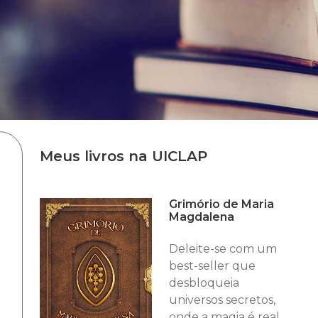
Meus livros na UICLAP
Grimório de Maria
Magdalena
Deleite-se com um
best-seller que
desbloqueia
universos secretos,
onde a magia é real