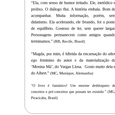
“Ela, com senso de humor irritado. Ele, metódico 
prolixo. O diálogo flui. A história embala. Bom d
acompanhar. Muita informação, porém, se
didatismo. Ela acelerando, ele freando, foi o pont
de equilíbrio. Gostoso de ler, sem querer largar
Personagens permanecem como amigos quand
terminamos.”
(RB, Recife, Brasil)
“Magda, pra mim, é híbrida da encarnação do
alte
ego
feminino do autor e da materialização d
‘Menina Má’, do Vargas Llosa. Gosto muito dela 
do Albert.”
(MC, Munique, Alemanha)
“
O livro é fantástico!
Um
enorme desbloqueio d
conceitos e pré-conceitos
que possam ter existido.”
(MG
Piracicaba, Brasil)