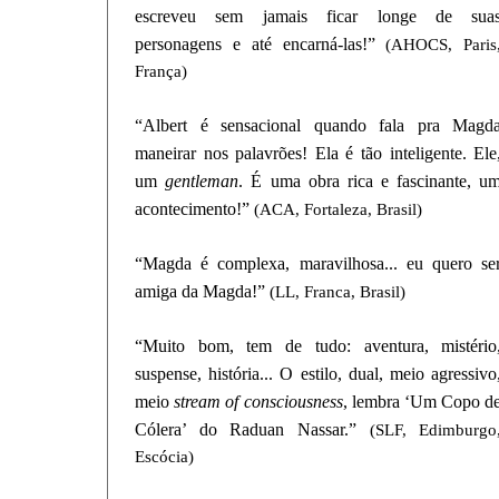
escreveu sem jamais ficar longe de sua
personagens e até encarná-las!”
(AHOCS, Paris
França)
“Albert é sensacional quando fala pra Magd
maneirar nos palavrões! Ela é tão inteligente. Ele
um
gentleman
. É uma obra rica e fascinante, u
acontecimento!”
(ACA, Fortaleza, Brasil)
“Magda é complexa, maravilhosa... eu quero se
amiga da Magda!”
(LL, Franca, Brasil)
“Muito bom, tem de tudo: aventura, mistério
suspense, história... O estilo, dual, meio agressivo
meio
stream of consciousness
, lembra ‘Um Copo d
Cólera’ do Raduan Nassar.”
(SLF, Edimburgo
Escócia)