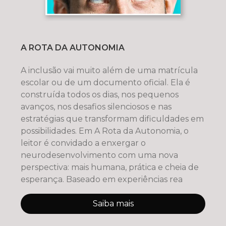
A ROTA DA AUTONOMIA
A inclusão vai muito além de uma matrícula
escolar ou de um documento oficial. Ela é
construída todos os dias, nos pequenos
avanços, nos desafios silenciosos e nas
estratégias que transformam dificuldades em
possibilidades. Em A Rota da Autonomia, o
leitor é convidado a enxergar o
neurodesenvolvimento com uma nova
perspectiva: mais humana, prática e cheia de
esperança. Baseado em experiências rea
Saiba mais