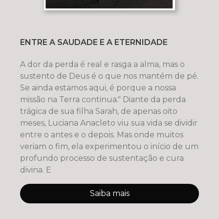
ENTRE A SAUDADE E A ETERNIDADE
A dor da perda é real e rasga a alma, mas o
sustento de Deus é o que nos mantém de pé.
Se ainda estamos aqui, é porque a nossa
missão na Terra continua." Diante da perda
trágica de sua filha Sarah, de apenas oito
meses, Luciana Anacleto viu sua vida se dividir
entre o antes e o depois. Mas onde muitos
veriam o fim, ela experimentou o início de um
profundo processo de sustentação e cura
divina. E
Saiba mais