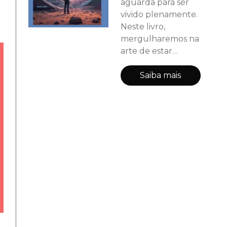
aguarda para ser
vivido plenamente.
Neste livro,
mergulharemos na
arte de estar
presente, de
abraçar o
Saiba mais
momento com
gratidão e
consciência. Em
cada página, você
encontrará
inspiração,
reflexões e práticas
para despertar para
a magia do agora.
Juntos, vamos
explorar como cada
momento presente